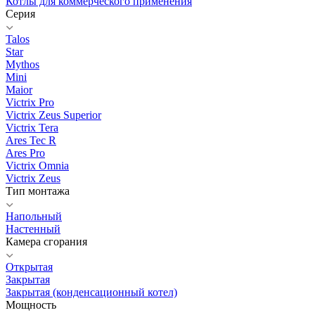
Котлы для коммерческого применения
Серия
Talos
Star
Mythos
Mini
Maior
Victrix Pro
Victrix Zeus Superior
Victrix Tera
Ares Tec R
Ares Pro
Victrix Omnia
Victrix Zeus
Тип монтажа
Напольный
Настенный
Камера сгорания
Открытая
Закрытая
Закрытая (конденсационный котел)
Мощность