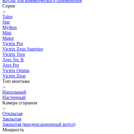
Котлы для коммерческого применения
Серия
Talos
Star
Mythos
Mini
Maior
Victrix Pro
Victrix Zeus Superior
Victrix Tera
Ares Tec R
Ares Pro
Victrix Omnia
Victrix Zeus
Тип монтажа
Напольный
Настенный
Камера сгорания
Открытая
Закрытая
Закрытая (конденсационный котел)
Мощность