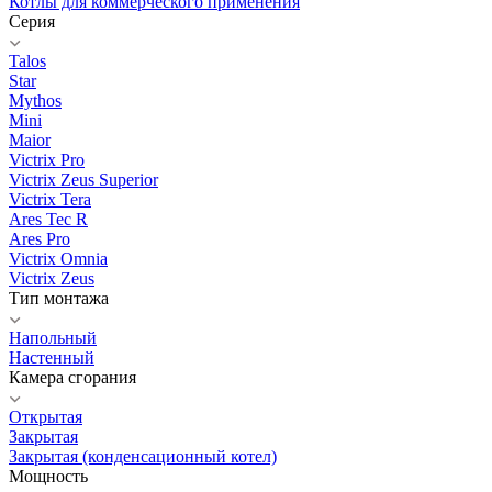
Котлы для коммерческого применения
Серия
Talos
Star
Mythos
Mini
Maior
Victrix Pro
Victrix Zeus Superior
Victrix Tera
Ares Tec R
Ares Pro
Victrix Omnia
Victrix Zeus
Тип монтажа
Напольный
Настенный
Камера сгорания
Открытая
Закрытая
Закрытая (конденсационный котел)
Мощность