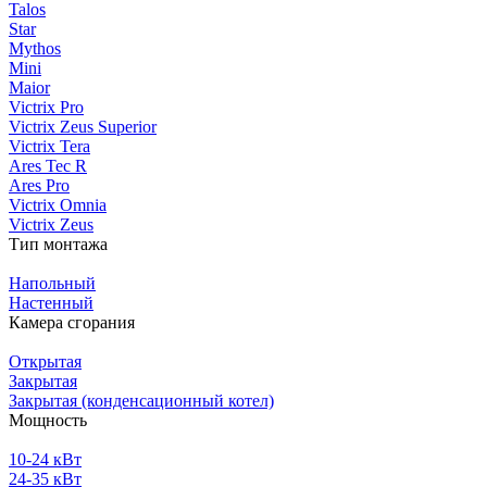
Talos
Star
Mythos
Mini
Maior
Victrix Pro
Victrix Zeus Superior
Victrix Tera
Ares Tec R
Ares Pro
Victrix Omnia
Victrix Zeus
Тип монтажа
Напольный
Настенный
Камера сгорания
Открытая
Закрытая
Закрытая (конденсационный котел)
Мощность
10-24 кВт
24-35 кВт