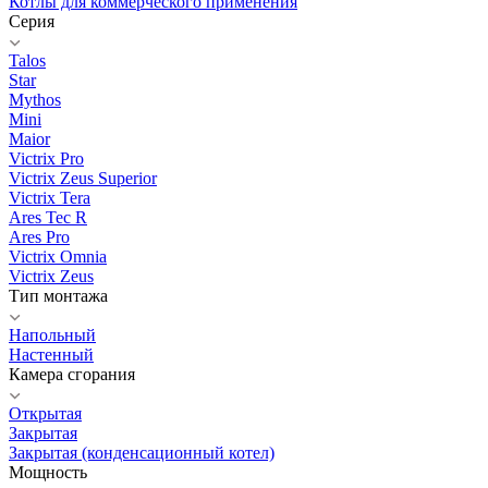
Котлы для коммерческого применения
Серия
Talos
Star
Mythos
Mini
Maior
Victrix Pro
Victrix Zeus Superior
Victrix Tera
Ares Tec R
Ares Pro
Victrix Omnia
Victrix Zeus
Тип монтажа
Напольный
Настенный
Камера сгорания
Открытая
Закрытая
Закрытая (конденсационный котел)
Мощность