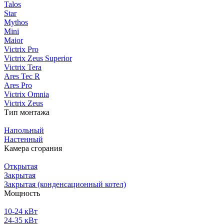
Talos
Star
Mythos
Mini
Maior
Victrix Pro
Victrix Zeus Superior
Victrix Tera
Ares Tec R
Ares Pro
Victrix Omnia
Victrix Zeus
Тип монтажа
Напольный
Настенный
Камера сгорания
Открытая
Закрытая
Закрытая (конденсационный котел)
Мощность
10-24 кВт
24-35 кВт