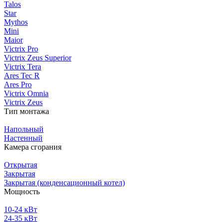
Talos
Star
Mythos
Mini
Maior
Victrix Pro
Victrix Zeus Superior
Victrix Tera
Ares Tec R
Ares Pro
Victrix Omnia
Victrix Zeus
Тип монтажа
Напольный
Настенный
Камера сгорания
Открытая
Закрытая
Закрытая (конденсационный котел)
Мощность
10-24 кВт
24-35 кВт