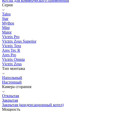
Котлы для коммерческого применения
Серия
Talos
Star
Mythos
Mini
Maior
Victrix Pro
Victrix Zeus Superior
Victrix Tera
Ares Tec R
Ares Pro
Victrix Omnia
Victrix Zeus
Тип монтажа
Напольный
Настенный
Камера сгорания
Открытая
Закрытая
Закрытая (конденсационный котел)
Мощность