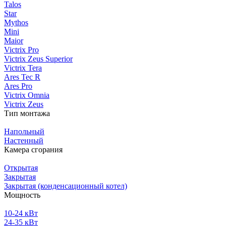
Talos
Star
Mythos
Mini
Maior
Victrix Pro
Victrix Zeus Superior
Victrix Tera
Ares Tec R
Ares Pro
Victrix Omnia
Victrix Zeus
Тип монтажа
Напольный
Настенный
Камера сгорания
Открытая
Закрытая
Закрытая (конденсационный котел)
Мощность
10-24 кВт
24-35 кВт