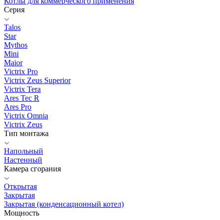
Котлы для коммерческого применения
Серия
Talos
Star
Mythos
Mini
Maior
Victrix Pro
Victrix Zeus Superior
Victrix Tera
Ares Tec R
Ares Pro
Victrix Omnia
Victrix Zeus
Тип монтажа
Напольный
Настенный
Камера сгорания
Открытая
Закрытая
Закрытая (конденсационный котел)
Мощность