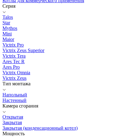
Котлы для коммерческого применения
Серия
Talos
Star
Mythos
Mini
Maior
Victrix Pro
Victrix Zeus Superior
Victrix Tera
Ares Tec R
Ares Pro
Victrix Omnia
Victrix Zeus
Тип монтажа
Напольный
Настенный
Камера сгорания
Открытая
Закрытая
Закрытая (конденсационный котел)
Мощность