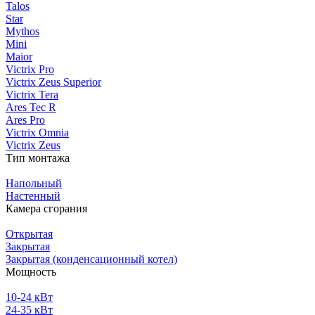
Talos
Star
Mythos
Mini
Maior
Victrix Pro
Victrix Zeus Superior
Victrix Tera
Ares Tec R
Ares Pro
Victrix Omnia
Victrix Zeus
Тип монтажа
Напольный
Настенный
Камера сгорания
Открытая
Закрытая
Закрытая (конденсационный котел)
Мощность
10-24 кВт
24-35 кВт