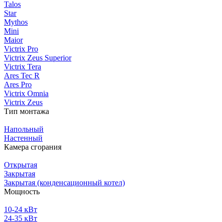
Talos
Star
Mythos
Mini
Maior
Victrix Pro
Victrix Zeus Superior
Victrix Tera
Ares Tec R
Ares Pro
Victrix Omnia
Victrix Zeus
Тип монтажа
Напольный
Настенный
Камера сгорания
Открытая
Закрытая
Закрытая (конденсационный котел)
Мощность
10-24 кВт
24-35 кВт