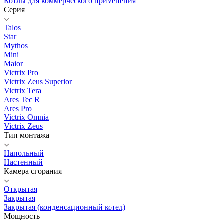
Котлы для коммерческого применения
Серия
Talos
Star
Mythos
Mini
Maior
Victrix Pro
Victrix Zeus Superior
Victrix Tera
Ares Tec R
Ares Pro
Victrix Omnia
Victrix Zeus
Тип монтажа
Напольный
Настенный
Камера сгорания
Открытая
Закрытая
Закрытая (конденсационный котел)
Мощность