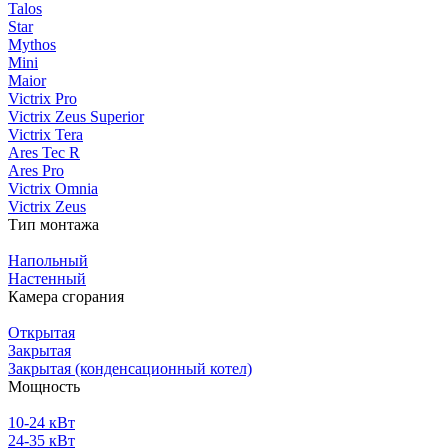
Talos
Star
Mythos
Mini
Maior
Victrix Pro
Victrix Zeus Superior
Victrix Tera
Ares Tec R
Ares Pro
Victrix Omnia
Victrix Zeus
Тип монтажа
Напольный
Настенный
Камера сгорания
Открытая
Закрытая
Закрытая (конденсационный котел)
Мощность
10-24 кВт
24-35 кВт