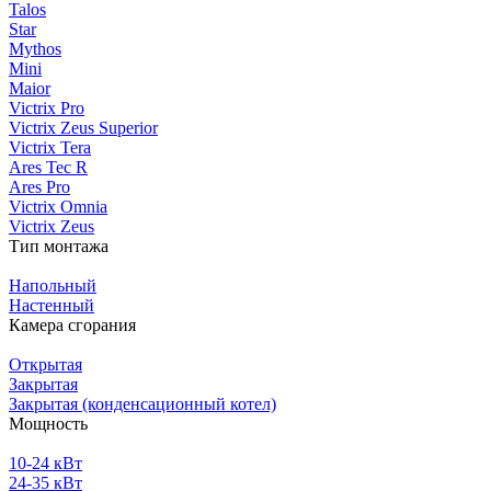
Talos
Star
Mythos
Mini
Maior
Victrix Pro
Victrix Zeus Superior
Victrix Tera
Ares Tec R
Ares Pro
Victrix Omnia
Victrix Zeus
Тип монтажа
Напольный
Настенный
Камера сгорания
Открытая
Закрытая
Закрытая (конденсационный котел)
Мощность
10-24 кВт
24-35 кВт