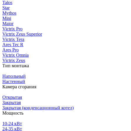
Talos
Star
Mythos
Mini
Maior
Victrix Pro
Victrix Zeus Superior
Victrix Tera
Ares Tec R
Ares Pro
Victrix Omnia
Victrix Zeus
Тип монтажа
Напольный
Настенный
Камера сгорания
Открытая
Закрытая
Закрытая (конденсационный котел)
Мощность
10-24 кВт
24-35 кВт