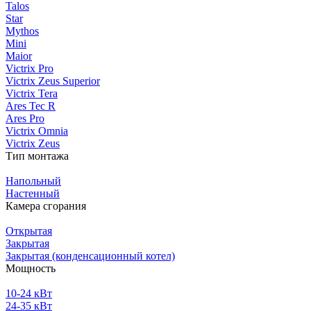
Talos
Star
Mythos
Mini
Maior
Victrix Pro
Victrix Zeus Superior
Victrix Tera
Ares Tec R
Ares Pro
Victrix Omnia
Victrix Zeus
Тип монтажа
Напольный
Настенный
Камера сгорания
Открытая
Закрытая
Закрытая (конденсационный котел)
Мощность
10-24 кВт
24-35 кВт