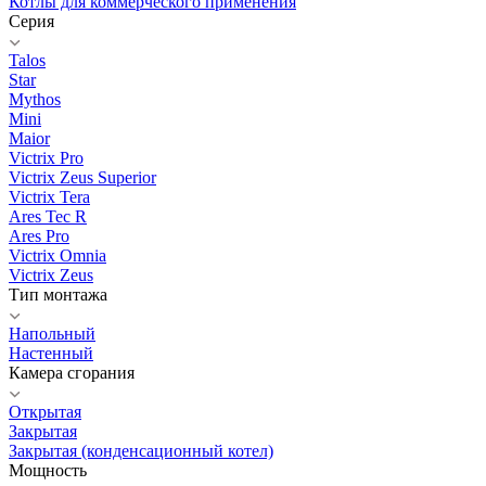
Котлы для коммерческого применения
Серия
Talos
Star
Mythos
Mini
Maior
Victrix Pro
Victrix Zeus Superior
Victrix Tera
Ares Tec R
Ares Pro
Victrix Omnia
Victrix Zeus
Тип монтажа
Напольный
Настенный
Камера сгорания
Открытая
Закрытая
Закрытая (конденсационный котел)
Мощность