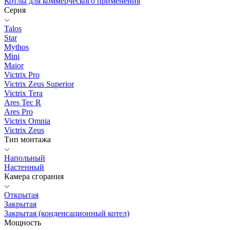
Котлы для коммерческого применения
Серия
Talos
Star
Mythos
Mini
Maior
Victrix Pro
Victrix Zeus Superior
Victrix Tera
Ares Tec R
Ares Pro
Victrix Omnia
Victrix Zeus
Тип монтажа
Напольный
Настенный
Камера сгорания
Открытая
Закрытая
Закрытая (конденсационный котел)
Мощность