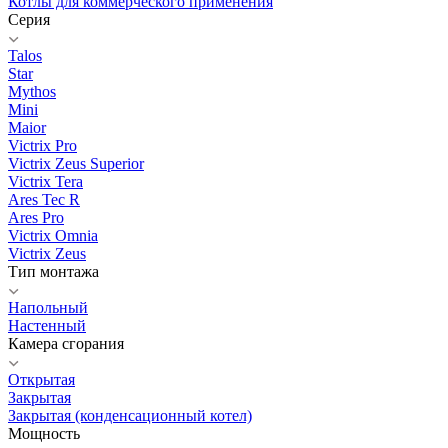
Котлы для коммерческого применения
Серия
Talos
Star
Mythos
Mini
Maior
Victrix Pro
Victrix Zeus Superior
Victrix Tera
Ares Tec R
Ares Pro
Victrix Omnia
Victrix Zeus
Тип монтажа
Напольный
Настенный
Камера сгорания
Открытая
Закрытая
Закрытая (конденсационный котел)
Мощность