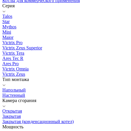
Котлы для коммерческого применения
Серия
Talos
Star
Mythos
Mini
Maior
Victrix Pro
Victrix Zeus Superior
Victrix Tera
Ares Tec R
Ares Pro
Victrix Omnia
Victrix Zeus
Тип монтажа
Напольный
Настенный
Камера сгорания
Открытая
Закрытая
Закрытая (конденсационный котел)
Мощность