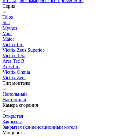
Котлы для коммерческого применения
Серия
Talos
Star
Mythos
Mini
Maior
Victrix Pro
Victrix Zeus Superior
Victrix Tera
Ares Tec R
Ares Pro
Victrix Omnia
Victrix Zeus
Тип монтажа
Напольный
Настенный
Камера сгорания
Открытая
Закрытая
Закрытая (конденсационный котел)
Мощность