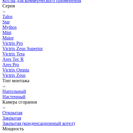
Котлы для коммерческого применения
Серия
Talos
Star
Mythos
Mini
Maior
Victrix Pro
Victrix Zeus Superior
Victrix Tera
Ares Tec R
Ares Pro
Victrix Omnia
Victrix Zeus
Тип монтажа
Напольный
Настенный
Камера сгорания
Открытая
Закрытая
Закрытая (конденсационный котел)
Мощность