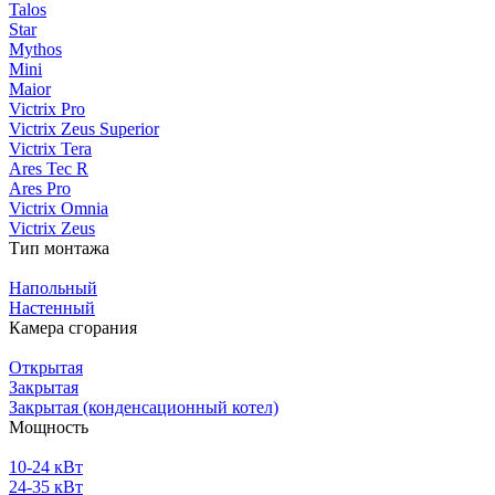
Talos
Star
Mythos
Mini
Maior
Victrix Pro
Victrix Zeus Superior
Victrix Tera
Ares Tec R
Ares Pro
Victrix Omnia
Victrix Zeus
Тип монтажа
Напольный
Настенный
Камера сгорания
Открытая
Закрытая
Закрытая (конденсационный котел)
Мощность
10-24 кВт
24-35 кВт