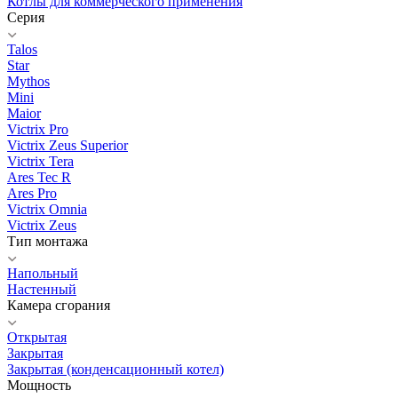
Котлы для коммерческого применения
Серия
Talos
Star
Mythos
Mini
Maior
Victrix Pro
Victrix Zeus Superior
Victrix Tera
Ares Tec R
Ares Pro
Victrix Omnia
Victrix Zeus
Тип монтажа
Напольный
Настенный
Камера сгорания
Открытая
Закрытая
Закрытая (конденсационный котел)
Мощность