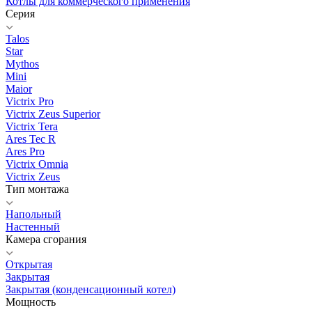
Котлы для коммерческого применения
Серия
Talos
Star
Mythos
Mini
Maior
Victrix Pro
Victrix Zeus Superior
Victrix Tera
Ares Tec R
Ares Pro
Victrix Omnia
Victrix Zeus
Тип монтажа
Напольный
Настенный
Камера сгорания
Открытая
Закрытая
Закрытая (конденсационный котел)
Мощность