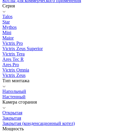
Котлы для коммерческого применения
Серия
Talos
Star
Mythos
Mini
Maior
Victrix Pro
Victrix Zeus Superior
Victrix Tera
Ares Tec R
Ares Pro
Victrix Omnia
Victrix Zeus
Тип монтажа
Напольный
Настенный
Камера сгорания
Открытая
Закрытая
Закрытая (конденсационный котел)
Мощность