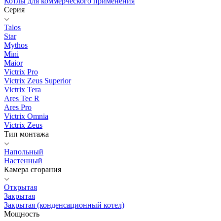
Котлы для коммерческого применения
Серия
Talos
Star
Mythos
Mini
Maior
Victrix Pro
Victrix Zeus Superior
Victrix Tera
Ares Tec R
Ares Pro
Victrix Omnia
Victrix Zeus
Тип монтажа
Напольный
Настенный
Камера сгорания
Открытая
Закрытая
Закрытая (конденсационный котел)
Мощность