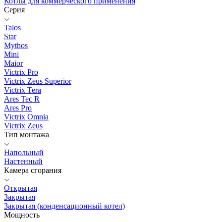
Котлы для коммерческого применения
Серия
Talos
Star
Mythos
Mini
Maior
Victrix Pro
Victrix Zeus Superior
Victrix Tera
Ares Tec R
Ares Pro
Victrix Omnia
Victrix Zeus
Тип монтажа
Напольный
Настенный
Камера сгорания
Открытая
Закрытая
Закрытая (конденсационный котел)
Мощность