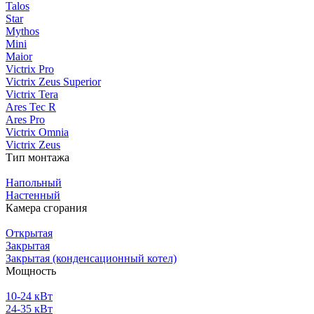
Talos
Star
Mythos
Mini
Maior
Victrix Pro
Victrix Zeus Superior
Victrix Tera
Ares Tec R
Ares Pro
Victrix Omnia
Victrix Zeus
Тип монтажа
Напольный
Настенный
Камера сгорания
Открытая
Закрытая
Закрытая (конденсационный котел)
Мощность
10-24 кВт
24-35 кВт