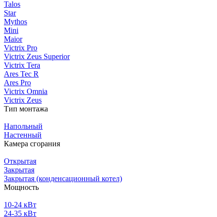
Talos
Star
Mythos
Mini
Maior
Victrix Pro
Victrix Zeus Superior
Victrix Tera
Ares Tec R
Ares Pro
Victrix Omnia
Victrix Zeus
Тип монтажа
Напольный
Настенный
Камера сгорания
Открытая
Закрытая
Закрытая (конденсационный котел)
Мощность
10-24 кВт
24-35 кВт