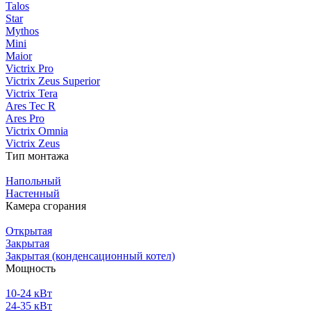
Talos
Star
Mythos
Mini
Maior
Victrix Pro
Victrix Zeus Superior
Victrix Tera
Ares Tec R
Ares Pro
Victrix Omnia
Victrix Zeus
Тип монтажа
Напольный
Настенный
Камера сгорания
Открытая
Закрытая
Закрытая (конденсационный котел)
Мощность
10-24 кВт
24-35 кВт