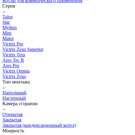
Котлы для коммерческого применения
Серия
Talos
Star
Mythos
Mini
Maior
Victrix Pro
Victrix Zeus Superior
Victrix Tera
Ares Tec R
Ares Pro
Victrix Omnia
Victrix Zeus
Тип монтажа
Напольный
Настенный
Камера сгорания
Открытая
Закрытая
Закрытая (конденсационный котел)
Мощность