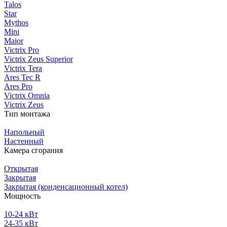
Talos
Star
Mythos
Mini
Maior
Victrix Pro
Victrix Zeus Superior
Victrix Tera
Ares Tec R
Ares Pro
Victrix Omnia
Victrix Zeus
Тип монтажа
Напольный
Настенный
Камера сгорания
Открытая
Закрытая
Закрытая (конденсационный котел)
Мощность
10-24 кВт
24-35 кВт