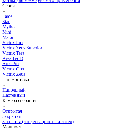
Котлы для коммерческого применения
Серия
Talos
Star
Mythos
Mini
Maior
Victrix Pro
Victrix Zeus Superior
Victrix Tera
Ares Tec R
Ares Pro
Victrix Omnia
Victrix Zeus
Тип монтажа
Напольный
Настенный
Камера сгорания
Открытая
Закрытая
Закрытая (конденсационный котел)
Мощность