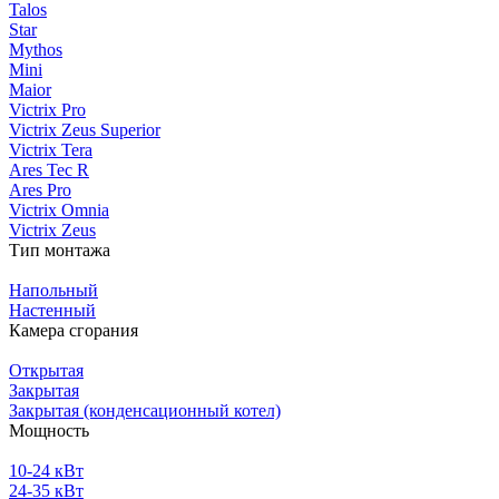
Talos
Star
Mythos
Mini
Maior
Victrix Pro
Victrix Zeus Superior
Victrix Tera
Ares Tec R
Ares Pro
Victrix Omnia
Victrix Zeus
Тип монтажа
Напольный
Настенный
Камера сгорания
Открытая
Закрытая
Закрытая (конденсационный котел)
Мощность
10-24 кВт
24-35 кВт