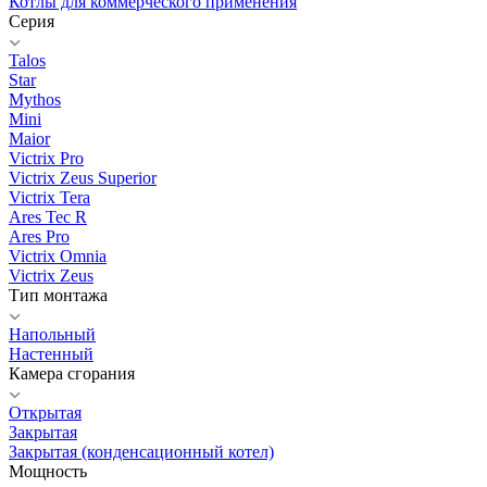
Котлы для коммерческого применения
Серия
Talos
Star
Mythos
Mini
Maior
Victrix Pro
Victrix Zeus Superior
Victrix Tera
Ares Tec R
Ares Pro
Victrix Omnia
Victrix Zeus
Тип монтажа
Напольный
Настенный
Камера сгорания
Открытая
Закрытая
Закрытая (конденсационный котел)
Мощность