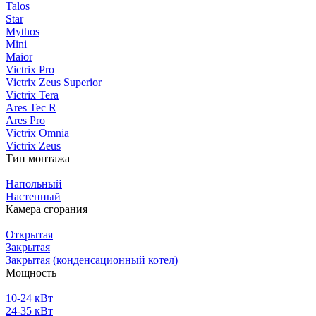
Talos
Star
Mythos
Mini
Maior
Victrix Pro
Victrix Zeus Superior
Victrix Tera
Ares Tec R
Ares Pro
Victrix Omnia
Victrix Zeus
Тип монтажа
Напольный
Настенный
Камера сгорания
Открытая
Закрытая
Закрытая (конденсационный котел)
Мощность
10-24 кВт
24-35 кВт