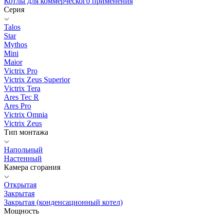
Котлы для коммерческого применения
Серия
Talos
Star
Mythos
Mini
Maior
Victrix Pro
Victrix Zeus Superior
Victrix Tera
Ares Tec R
Ares Pro
Victrix Omnia
Victrix Zeus
Тип монтажа
Напольный
Настенный
Камера сгорания
Открытая
Закрытая
Закрытая (конденсационный котел)
Мощность