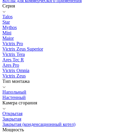
Котлы для коммерческого применения
Серия
Talos
Star
Mythos
Mini
Maior
Victrix Pro
Victrix Zeus Superior
Victrix Tera
Ares Tec R
Ares Pro
Victrix Omnia
Victrix Zeus
Тип монтажа
Напольный
Настенный
Камера сгорания
Открытая
Закрытая
Закрытая (конденсационный котел)
Мощность