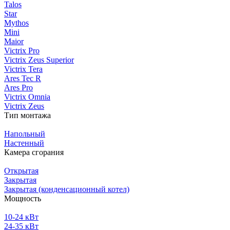
Talos
Star
Mythos
Mini
Maior
Victrix Pro
Victrix Zeus Superior
Victrix Tera
Ares Tec R
Ares Pro
Victrix Omnia
Victrix Zeus
Тип монтажа
Напольный
Настенный
Камера сгорания
Открытая
Закрытая
Закрытая (конденсационный котел)
Мощность
10-24 кВт
24-35 кВт