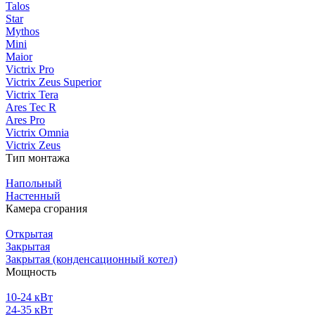
Talos
Star
Mythos
Mini
Maior
Victrix Pro
Victrix Zeus Superior
Victrix Tera
Ares Tec R
Ares Pro
Victrix Omnia
Victrix Zeus
Тип монтажа
Напольный
Настенный
Камера сгорания
Открытая
Закрытая
Закрытая (конденсационный котел)
Мощность
10-24 кВт
24-35 кВт