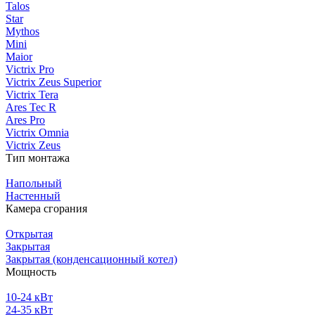
Talos
Star
Mythos
Mini
Maior
Victrix Pro
Victrix Zeus Superior
Victrix Tera
Ares Tec R
Ares Pro
Victrix Omnia
Victrix Zeus
Тип монтажа
Напольный
Настенный
Камера сгорания
Открытая
Закрытая
Закрытая (конденсационный котел)
Мощность
10-24 кВт
24-35 кВт