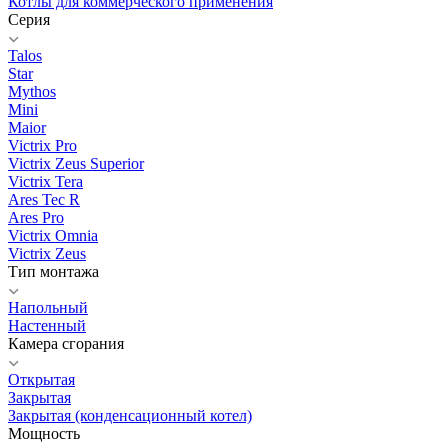
Котлы для коммерческого применения
Серия
Talos
Star
Mythos
Mini
Maior
Victrix Pro
Victrix Zeus Superior
Victrix Tera
Ares Tec R
Ares Pro
Victrix Omnia
Victrix Zeus
Тип монтажа
Напольный
Настенный
Камера сгорания
Открытая
Закрытая
Закрытая (конденсационный котел)
Мощность