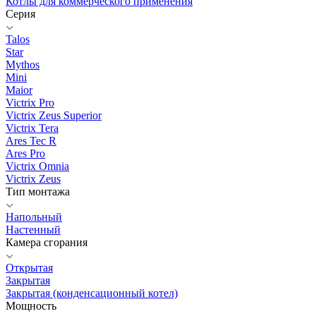
Котлы для коммерческого применения
Серия
Talos
Star
Mythos
Mini
Maior
Victrix Pro
Victrix Zeus Superior
Victrix Tera
Ares Tec R
Ares Pro
Victrix Omnia
Victrix Zeus
Тип монтажа
Напольный
Настенный
Камера сгорания
Открытая
Закрытая
Закрытая (конденсационный котел)
Мощность