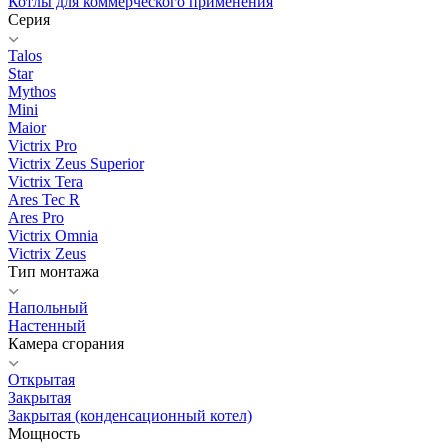
Котлы для коммерческого применения
Серия
Talos
Star
Mythos
Mini
Maior
Victrix Pro
Victrix Zeus Superior
Victrix Tera
Ares Tec R
Ares Pro
Victrix Omnia
Victrix Zeus
Тип монтажа
Напольный
Настенный
Камера сгорания
Открытая
Закрытая
Закрытая (конденсационный котел)
Мощность