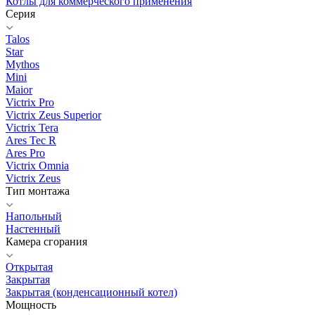
Котлы для коммерческого применения
Серия
Talos
Star
Mythos
Mini
Maior
Victrix Pro
Victrix Zeus Superior
Victrix Tera
Ares Tec R
Ares Pro
Victrix Omnia
Victrix Zeus
Тип монтажа
Напольный
Настенный
Камера сгорания
Открытая
Закрытая
Закрытая (конденсационный котел)
Мощность