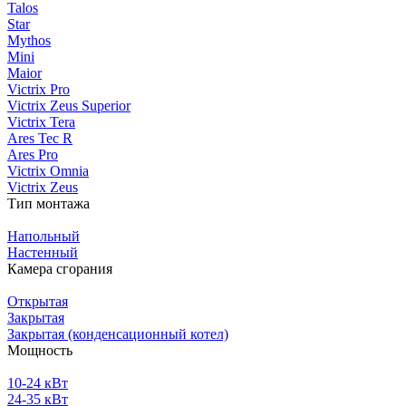
Talos
Star
Mythos
Mini
Maior
Victrix Pro
Victrix Zeus Superior
Victrix Tera
Ares Tec R
Ares Pro
Victrix Omnia
Victrix Zeus
Тип монтажа
Напольный
Настенный
Камера сгорания
Открытая
Закрытая
Закрытая (конденсационный котел)
Мощность
10-24 кВт
24-35 кВт