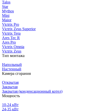
Talos
Star
Mythos
Mini
Maior
Victrix Pro
Victrix Zeus Superior
Victrix Tera
Ares Tec R
Ares Pro
Victrix Omnia
Victrix Zeus
Тип монтажа
Напольный
Настенный
Камера сгорания
Открытая
Закрытая
Закрытая (конденсационный котел)
Мощность
10-24 кВт
24-35 кВт